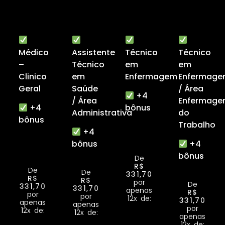
Médico
Assistente
Técnico
Técnico
–
Técnico
em
em
Clinico
em
Enfermagem
Enfermag
Geral
Saúde
/ Área
+4
/ Área
Enfermag
+4
bônus
Administrativa
do
bônus
Trabalho
+4
bônus
+4
bônus
De
R$
De
De
331,70
R$
R$
por
De
331,70
331,70
apenas
R$
por
por
12x de:
331,70
apenas
apenas
por
12x de:
12x de:
apenas
12x de: