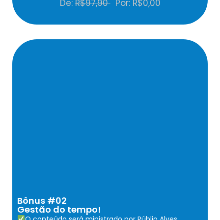
De:
R$97,90
Por: R$0,00
Bônus #02
Gestão do tempo!
O conteúdo será ministrado por Públio Alves,