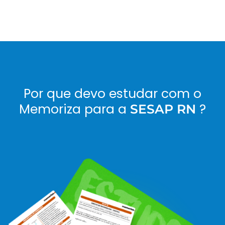
Por que devo estudar com o
Memoriza para a
?
SESAP RN