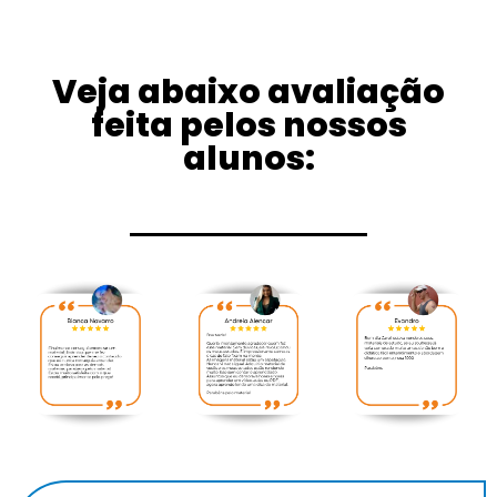
Veja abaixo avaliação
feita pelos nossos
alunos: