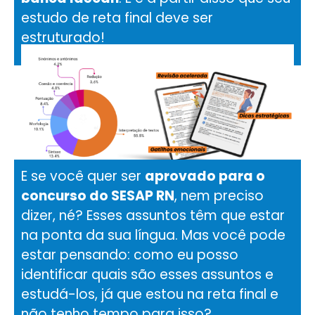
estudo de reta final deve ser
estruturado!
E se você quer ser
aprovado para o
concurso do SESAP RN
, nem preciso
dizer, né? Esses assuntos têm que estar
na ponta da sua língua. Mas você pode
estar pensando: como eu posso
identificar quais são esses assuntos e
estudá-los, já que estou na reta final e
não tenho tempo para isso?