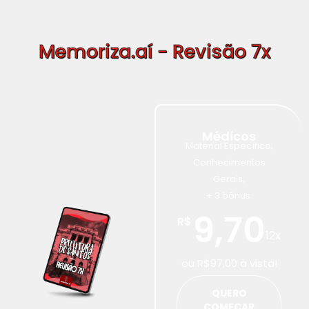
Memoriza.aí - Revisão 7x
Médicos
Material Específico;
Conhecimentos
Gerais;
+ 3 bônus.
9,70
R$
12x
ou R$97,00 à vista!
QUERO
COMEÇAR