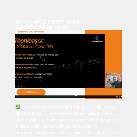
Bônus #02 VÍDEO AULA
Gestão do tempo!
O conteúdo será ministrado por Públio Alves,
aprovado no TJ-SP, e será disponibilizado em
vídeo aulas, juntamente com material de apoio
e uma planilha modelo para ajudar na
organização da sua rotina, aumentando em até