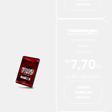
AGORA!
Técnico de Enfermagem
Material Específico;
Conhecimentos
Gerais;
+ 3 bônus.
7,70
R$
12x
ou R$77,00 à vista!
QUERO
COMEÇAR
AGORA!