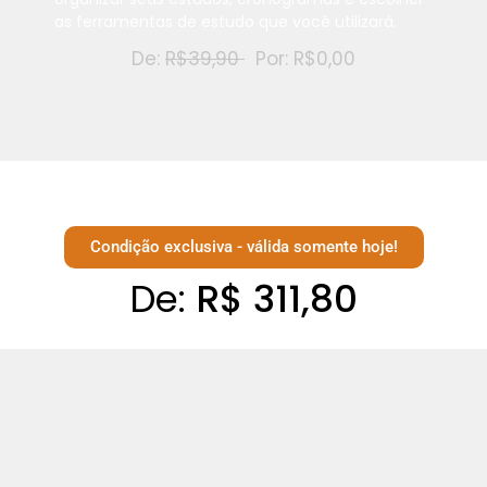
as ferramentas de estudo que você utilizará.
De:
R$39,90
Por: R$0,00
Condição exclusiva - válida somente hoje!
De:
R$ 311,80