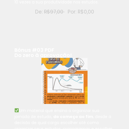
10 vezes a sua produtividade nos estudos.
De:
R$97,00
Por: R$0,00
Bônus #03 PDF
Do zero à aprovação!
Um material que ensina a organizar sua
jornada de estudo,
do começo ao fim
, desde a
decisão de qual cargo escolher até como
organizar seus estudos, cronogramas e escolher