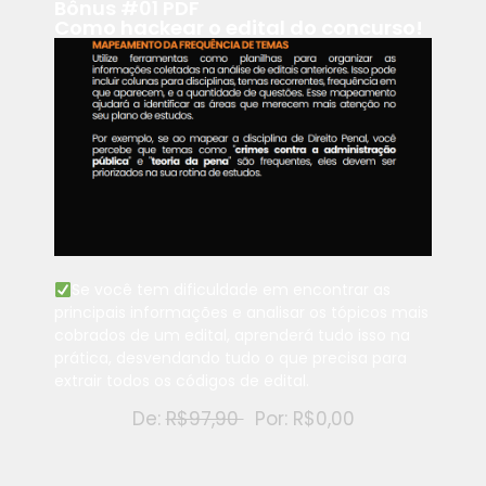
Bônus #01 PDF
Como hackear o edital do concurso!
Se você tem dificuldade em encontrar as
principais informações e analisar os tópicos mais
cobrados de um edital, aprenderá tudo isso na
prática, desvendando tudo o que precisa para
extrair todos os códigos de edital.
De:
R$97,90
Por: R$0,00