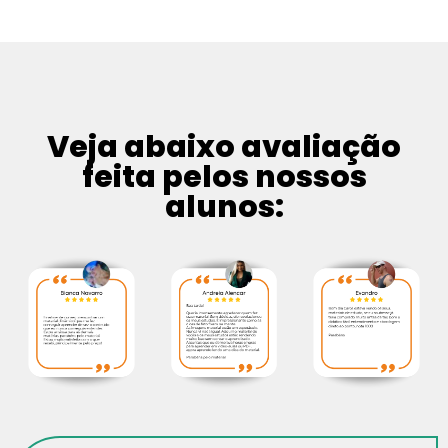
Veja abaixo avaliação
feita pelos nossos
alunos: