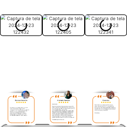
material:
Veja abaixo avaliação feita
pelos nossos alunos: