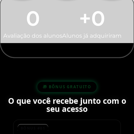
0
+
0
Avaliação dos alunos
Alunos já adquiriram
🎁 BÔNUS GRATUITO
O que você recebe junto com o
seu acesso
BÔNUS #01