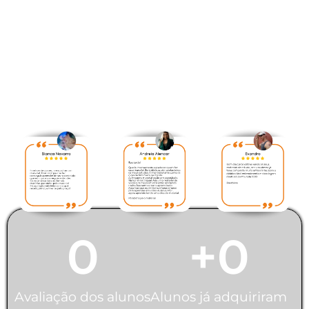
Veja abaixo avaliação
feita pelos nossos alunos:
0
+
0
Avaliação dos alunos
Alunos já adquiriram