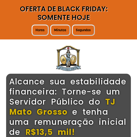
OFERTA DE BLACK FRIDAY:
SOMENTE HOJE
Horas
Minutos
Segundos
Alcance sua estabilidade
financeira: Torne-se um
Servidor Público do
TJ
Mato Grosso
e tenha
uma remuneração inicial
de
R$13,5 mil!