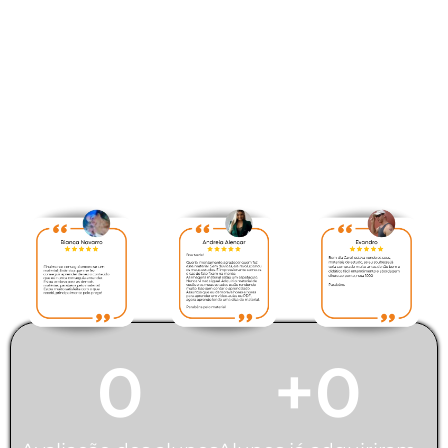
Veja abaixo avaliação
feita pelos nossos alunos:
0
+
0