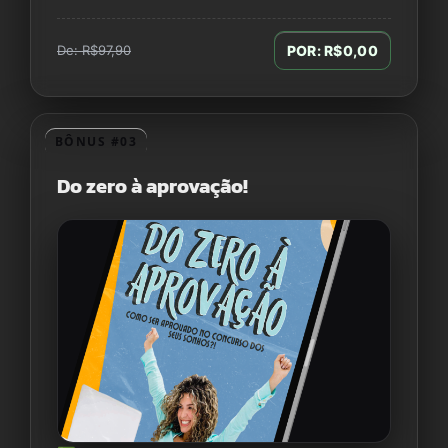
De: R$97,90
POR: R$0,00
BÔNUS #03
Do zero à aprovação!