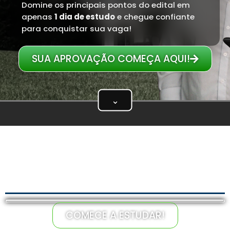
Domine os principais pontos do edital em
apenas
1 dia de estudo
e chegue confiante
para conquistar sua vaga!
SUA APROVAÇÃO COMEÇA AQUI!
⌄
Assista ao vídeo abaixo —
1 minuto
— onde o
CEO do Memoriza.aí mostra por que a revisão
de véspera decide a prova e como é nosso
material.
COMECE A ESTUDAR!