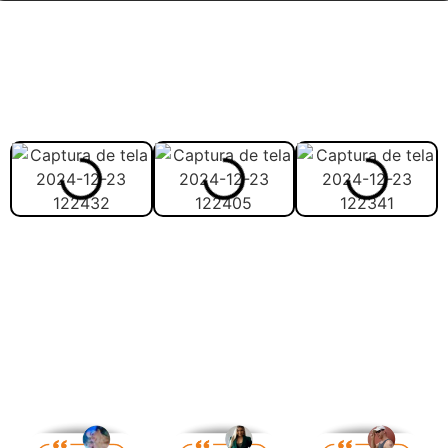
Veja abaixo como vai ser
melhor estudar com o
material:
Veja abaixo avaliação
feita pelos nossos alunos: