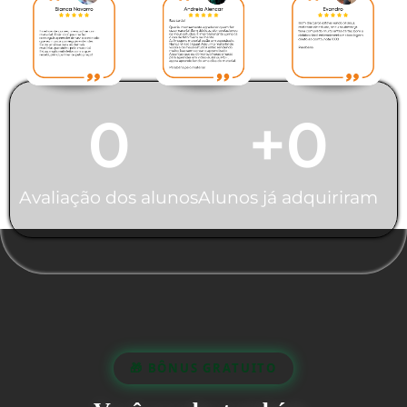
0
+
0
Avaliação dos alunos
Alunos já adquiriram
🎁 BÔNUS GRATUITO