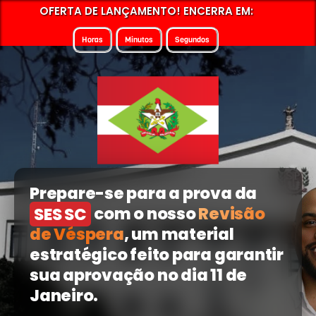
OFERTA DE LANÇAMENTO! ENCERRA EM:
Horas
Minutos
Segundos
Prepare-se para a prova da
SES SC
com o nosso
Revisão
de Véspera
, um material
estratégico feito para garantir
sua aprovação no dia 11 de
Janeiro.