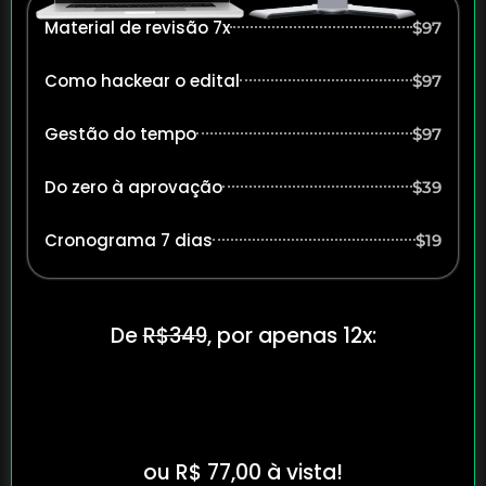
Material de revisão 7x
$97
Como hackear o edital
$97
Gestão do tempo
$97
Do zero à aprovação
$39
Cronograma 7 dias
$19
De
R$349
, por apenas 12x:
R$7,70
ou R$ 77,00 à vista!