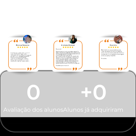
Veja abaixo avaliação feita
pelos nossos alunos:
0
+
0
Avaliação dos alunos
Alunos já adquiriram