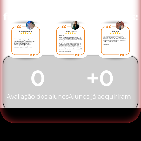
Veja abaixo avaliação
feita pelos nossos alunos:
0
+
0
Avaliação dos alunos
Alunos já adquiriram