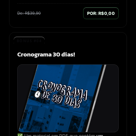
De: R$39,90
POR: R$0,00
BÔNUS #04
Cronograma 30 dias!
✅ Um material em PDF que contém
um