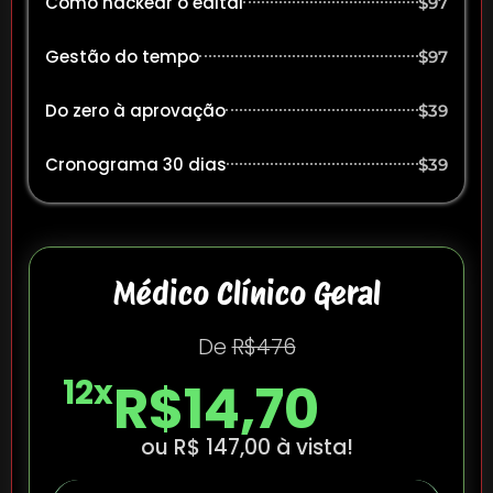
Como hackear o edital
$97
Gestão do tempo
$97
Do zero à aprovação
$39
Cronograma 30 dias
$39
Médico Clínico Geral
De
R$476
12x
R$14,70
ou R$ 147,00 à vista!