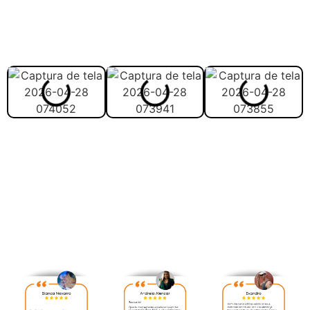
Veja abaixo como vai ser
melhor estudar com o
material:
Veja abaixo avaliação
feita pelos nossos alunos: