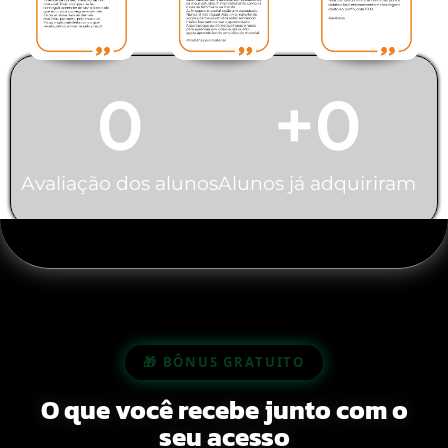
0
+
0
Avaliação dos alunos
Alunos já adquiriram
🎁 BÔNUS GRATUITO
O que você recebe junto com o
seu acesso