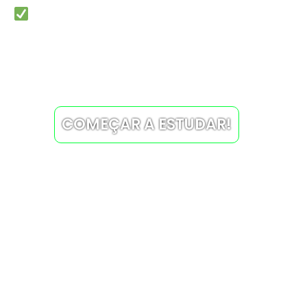
Estruturação do material por meio
de
gatilhos emocionais e revisão
acelerada
(formas comprovadas
para o aprendizado)
.
COMEÇAR A ESTUDAR!
Veja abaixo como vai ser
melhor estudar com o
material: