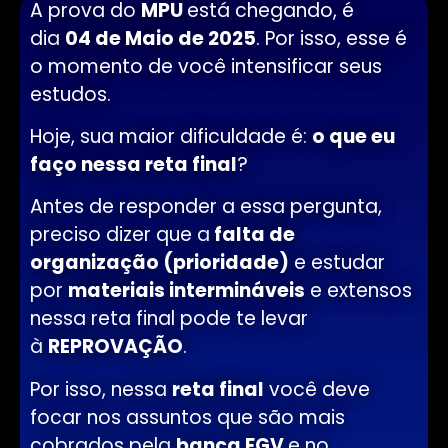
A prova do
MPU
está chegando, é
dia
04 de Maio de 2025
. Por isso, esse é
o momento de você intensificar seus
estudos.
Hoje, sua maior dificuldade é:
o que eu
faço nessa reta final
?
Antes de responder a essa pergunta,
preciso dizer que a
falta de
organização (prioridade)
e estudar
por
materiais intermináveis
e extensos
nessa reta final pode te levar
à
REPROVAÇÃO
.
Por isso, nessa
reta final
você deve
focar nos assuntos que são mais
cobrados pela
banca FGV
e no