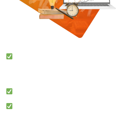
Material elaborado com base em
análise estatística de mais de
15 mil
questões da banca FGV
;
Focado no concurso do
MPU
;
Dicas estratégicas
com layout
personalizado para fixação do
conteúdo
;