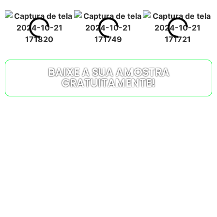
BAIXE A SUA AMOSTRA
GRATUITAMENTE!
Veja abaixo avaliação
feita pelos nossos
alunos: