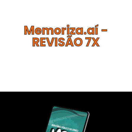
De:
R$ 350,80
Memoriza.aí -
REVISÃO 7X
Qual o seu foco atual?