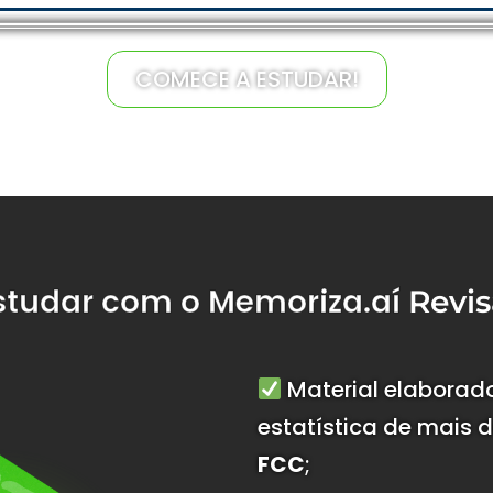
COMECE A ESTUDAR!
studar com o Memoriza.aí
Revis
Material elaborad
estatística de mais 
FCC
;