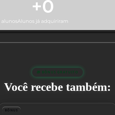
+
0
 alunos
Alunos já adquiriram
🎁 BÔNUS GRATUITO
Você recebe também:
BÔNUS