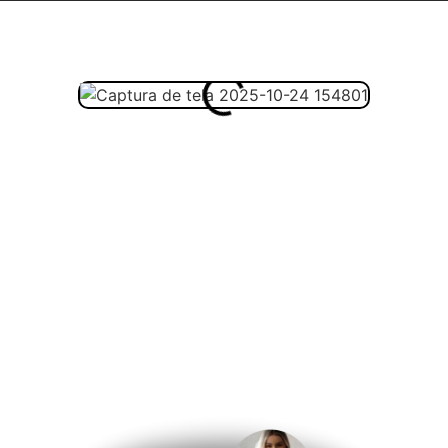
omo vai ser melhor estudar c
o avaliação feita pelos nos