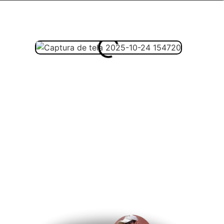
om o material:
sos alunos: