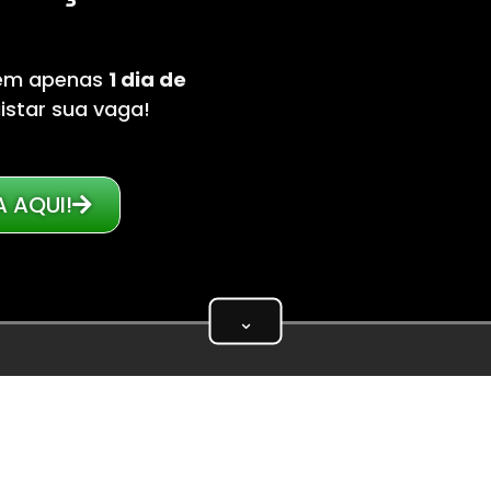
l em apenas
1 dia de
istar sua vaga!
 AQUI!
⌄
 —
1 minuto
— onde o CEO do Memo
spera decide a prova e como é n