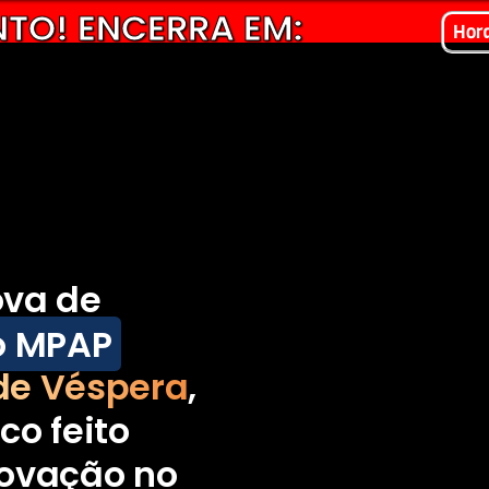
TO! ENCERRA EM:
Hor
ova de
do MPAP
de Véspera
,
co feito
rovação no