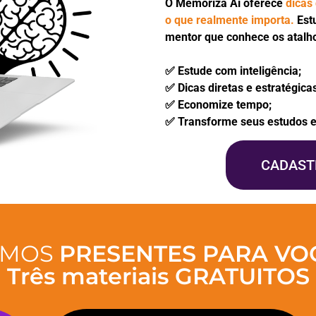
O Memoriza Aí oferece
dicas 
o que realmente importa.
Est
mentor que conhece os atalh
✅
Estude com inteligência;
✅
Dicas diretas e estratégicas
✅
Economize tempo;
✅
Transforme seus estudos e
CADAST
EMOS
PRESENTES PARA VO
Três materiais GRATUITOS