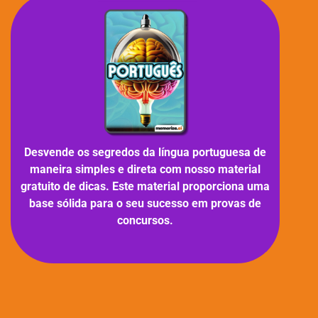
Desvende os segredos da língua portuguesa de
maneira simples e direta com nosso material
gratuito de dicas. Este material proporciona uma
base sólida para o seu sucesso em provas de
concursos.