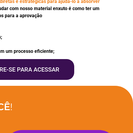
diretas e estratégicas para ajudá-lo a absorver
udar com nosso material enxuto é como ter um
os para a aprovação
;
m um processo eficiente;
RE-SE PARA ACESSAR
CÊ
!