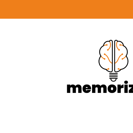
@memorizaai_concu