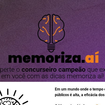
perte o
concurseiro campeão
que ex
em você com as dicas memoriza aí!
Em um mundo onde o tempo é 
públicos é alta, a eficácia do