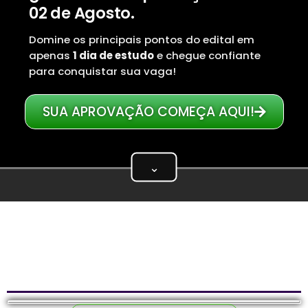
02 de Agosto.
Domine os principais pontos do edital em
apenas
1 dia de estudo
e chegue confiante
para conquistar sua vaga!
SUA APROVAÇÃO COMEÇA AQUI!
⌄
Assista ao vídeo abaixo —
1 minuto
— onde o
CEO do Memoriza.aí mostra por que a revisão
de véspera decide a prova e como é nosso
material.