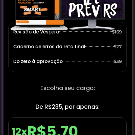
Revisão de Véspera
$169
Caderno de erros da reta final
$27
Do zero à aprovação
$39
Escolha seu cargo:
De
R$235
, por apenas:
R$5,70
12x