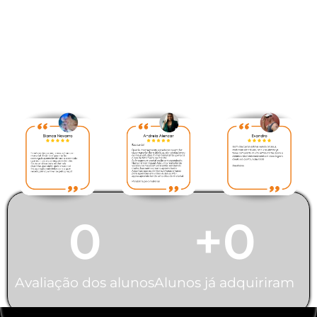
Veja abaixo avaliação
feita pelos nossos alunos:
0
+
0
Avaliação dos alunos
Alunos já adquiriram