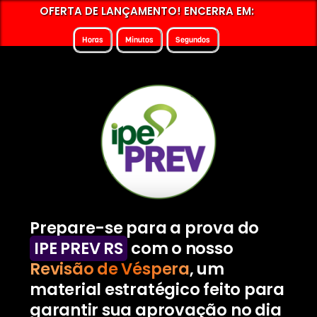
OFERTA DE LANÇAMENTO! ENCERRA EM:
Horas
Minutos
Segundos
Prepare-se para a prova do
IPE PREV RS
com o nosso
Revisão de Véspera
, um
material estratégico feito para
garantir sua aprovação no dia