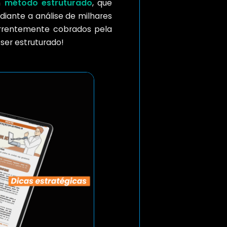
m
método estruturado
, que
ediante a análise de milhares
correntemente cobrados pela
 ser estruturado!