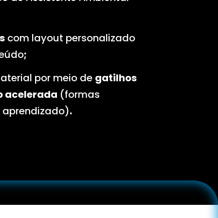
s
com layout personalizado
teúdo
;
aterial por meio de
gatilhos
o acelerada
(formas
 aprendizado)
.
com o material: