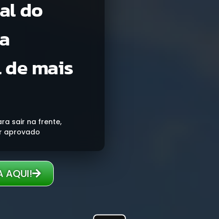
al do
a
 de mais
a sair na frente,
r aprovado
 AQUI!