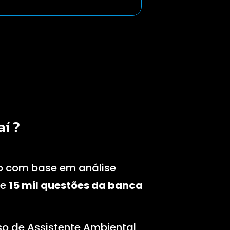
aí
?
o com base em análise
de
15 mil questões da banca
o de Assistente Ambiental