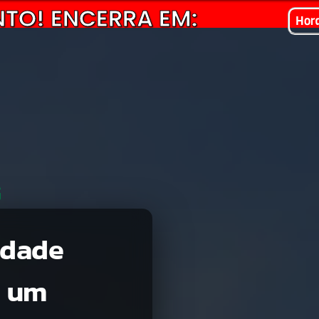
TO! ENCERRA EM:
Hor
idade
e um