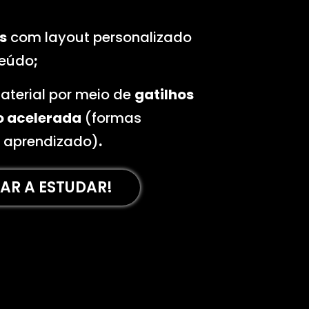
s
com layout personalizado
teúdo
;
aterial por meio de
gatilhos
o acelerada
(formas
 aprendizado)
.
R A ESTUDAR!