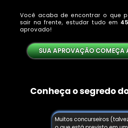
Você acaba de encontrar o que p
sair na frente, estudar tudo em
45
aprovado!
SUA APROVAÇÃO COMEÇA 
Conheça o segredo dos
Muitos concurseiros (talv
o que está previsto em um 