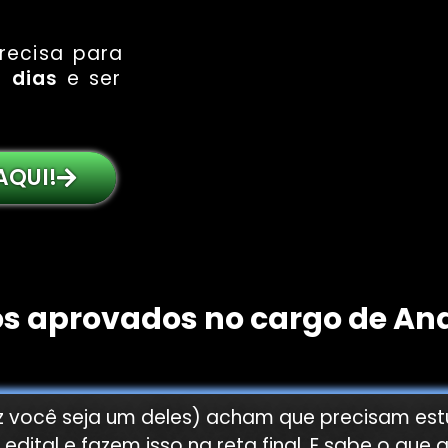
recisa para
 dias
e ser
AQUI!
 aprovados no cargo de Anali
ez você seja um deles) acham que precisam es
edital e fazem isso na reta final. E sabe o qu