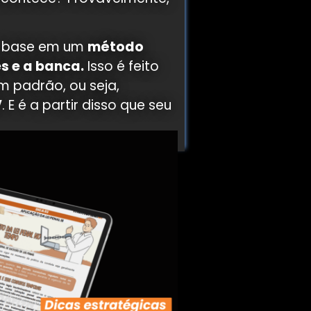
m base em um
método
s e a banca.
Isso é feito
um padrão, ou seja,
V
. E é a partir disso que seu