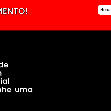
MENTO!
Hora
ade
m
ial
nhe uma
e