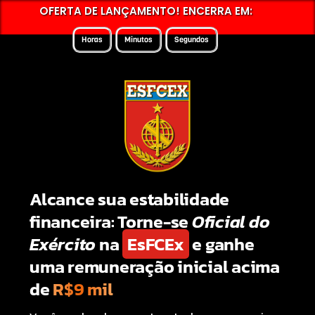
OFERTA DE LANÇAMENTO! ENCERRA EM:
Horas
Minutos
Segundos
Alcance sua estabilidade
financeira: Torne-se
Oficial do
Exército
na
EsFCEx
e ganhe
uma remuneração inicial acima
de
R$9 mil