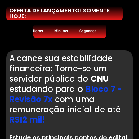
OFERTA DE LANÇAMENTO! SOMENTE
HOJE:
Horas
Minutos
Segundos
Alcance sua estabilidade
financeira: Torne-se um
servidor público do
CNU
estudando para o
Bloco 7 -
Revisão 7x
com uma
remuneração inicial de até
R$12 mil!
Estude os principais pontos do edital