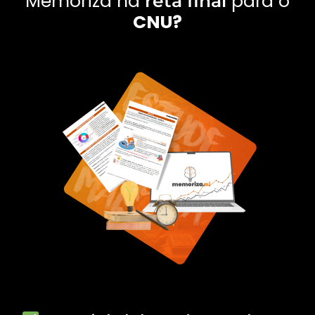
Memoriza na
para o
reta final
CNU?