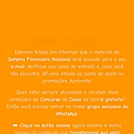
OBRIGADO!
Estamos felizes em informar que o material de
Sistema Financeiro Nacional
será enviado para o seu
e-mail
. Verifique sua caixa de entrada e, caso você
não encontre, dê uma olhada na pasta de spam ou
promoções. Aproveite!
Quer estar sempre atualizado e receber mais
conteúdos do
Concurso
da
Caixa
de form
a gratuita
?
Então você precisa entrar no nosso
grupo exclusivo de
WhatsApp.
➡️
Clique no botão abaixo
agora mesmo e tenha
acesso ao conteúdo que
transformará sua vida!