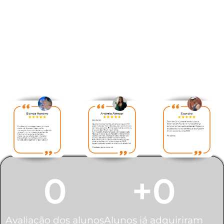
Veja abaixo avaliação feita
pelos nossos alunos:
0
+
0
Avaliação dos alunos
Alunos já adquiriram