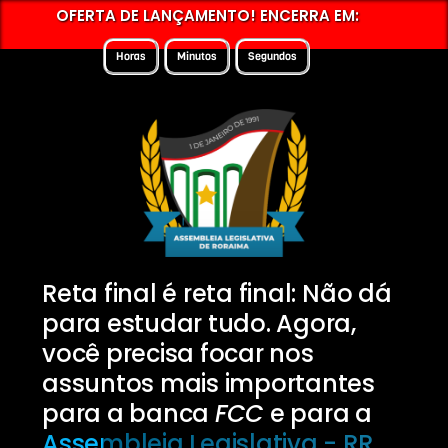
OFERTA DE LANÇAMENTO! ENCERRA EM:
Horas
Minutos
Segundos
Reta final é reta final: Não dá
para estudar tudo. Agora,
você precisa focar nos
assuntos mais importantes
para a banca
FCC
e para a
Assembleia Legislativa - RR