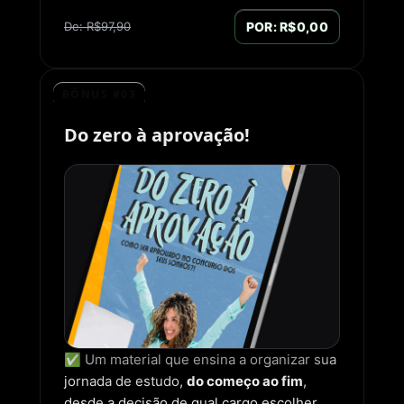
De: R$97,90
POR: R$0,00
BÔNUS #03
Do zero à aprovação!
✅ Um material que ensina a organizar sua
jornada de estudo,
do começo ao fim
,
desde a decisão de qual cargo escolher