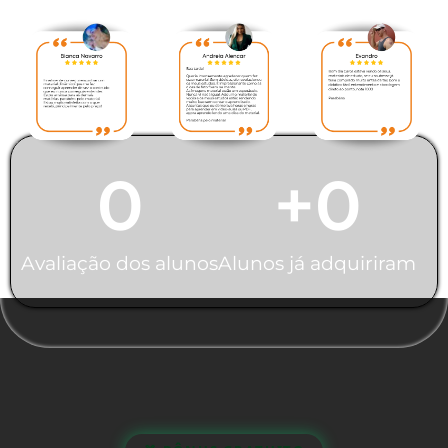
feita pelos nossos alunos:
0
+
0
Avaliação dos alunos
Alunos já adquiriram