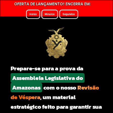
OFERTA DE LANÇAMENTO! ENCERRA EM:
Horas
Minutos
Segundos
Prepare-se para a prova da
Assembleia Legislativa do
Amazonas
com o nosso
Revisão
de Véspera
, um material
estratégico feito para garantir sua