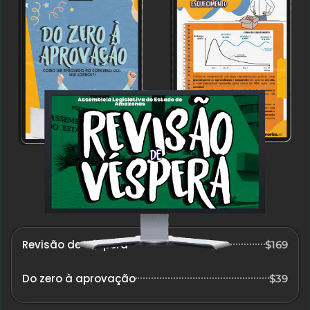
Revisão de Véspera
$169
Do zero à aprovação
$39