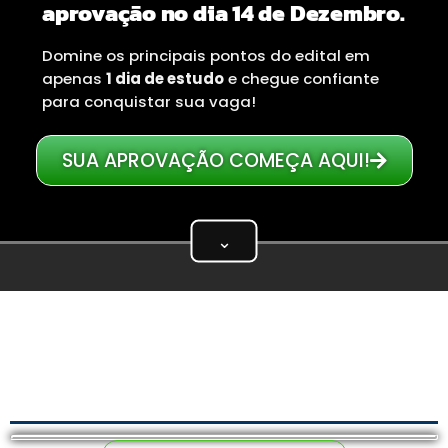
aprovação no dia 14 de Dezembro.
Domine os principais pontos do edital em
apenas
1 dia de estudo
e chegue confiante
para conquistar sua vaga!
SUA APROVAÇÃO COMEÇA AQUI!
⌄
Assista ao vídeo abaixo —
1 minuto
— onde o
CEO do Memoriza.aí mostra por que a revisão
de véspera decide a prova e como é nosso
material.